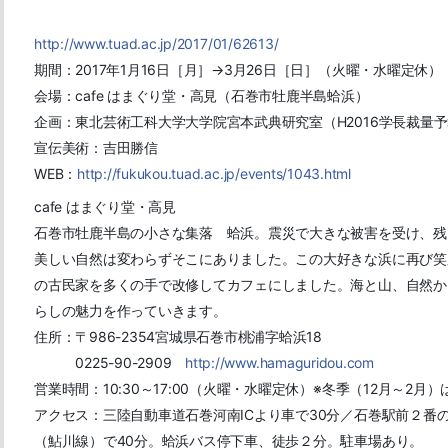
http://www.tuad.ac.jp/2017/01/62613/
期間：2017年1月16日［月］→3月26日［日］（火曜・水曜定休）
会場：cafe はまぐり堂・高見（石巻市牡鹿半島蛤浜）
企画：東北芸術工科大学大学院宮本武典研究室（H2016学長裁量
宣伝美術：吉田勝信
WEB：
http://fukukou.tuad.ac.jp/events/1043.html
cafe はまぐり堂・高見
石巻市牡鹿半島の小さな集落 蛤浜。震災で大きな被害を受け、残
美しい自然は変わらずそこにありました。この大好きな浜に再び笑
の古民家を多くの手で改修してカフェにしました。海と山、自然か
らしの魅力を作っていきます。
住所：〒986-2354宮城県石巻市桃浦字蛤浜18
0225-90-2909
http://www.hamaguridou.com
営業時間：10:30～17:00（火曜・水曜定休）※冬季（12月～2月）は
アクセス：三陸自動車道石巻河南ICより車で30分／石巻駅前２番
（鮎川線）で40分。蛤浜バス停下車、徒歩２分。駐車場あり。