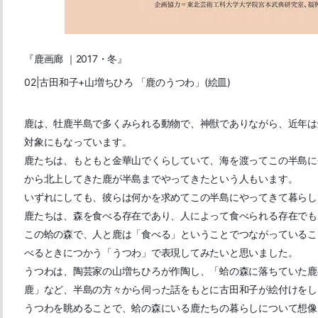
『鹿画廊 ｜2017・冬』
02|古田和子+山増ちひろ
「鹿のうつわ」(絵皿)
鹿は、牡鹿半島で多くみられる動物で、神獣でありながら、近年は
対象にもなっています。
鹿たちは、もともと金華山でくらしていて、海を渡ってこの半島に
から北上してきた鹿が半島までやってきたという人もいます。
いずれにしても、彼らは何かを求めてこの半島にやってきて暮らし
鹿たちは、森を食べる存在であり、人によって食べられる存在でも
この蛤の森で、人と鹿は「食べる」ということでつながっているこ
べるときにつかう「うつわ」で表現してみたいと思いました。
うつわは、陶芸家の山増ちひろが作陶し、「蛤の森に落ちていた鹿
鹿」など、半島の方々から伺った話をもとに古田和子が絵付けをし
うつわを眺めることで、蛤の森にいる鹿たちの暮らしについて想像