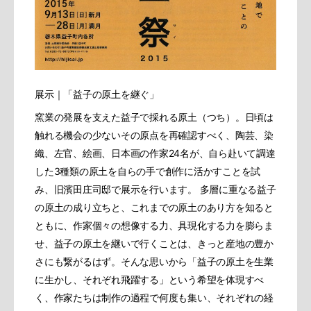
展示｜「益子の原土を継ぐ」
窯業の発展を支えた益子で採れる原土（つち）。日頃は
触れる機会の少ないその原点を再確認すべく、陶芸、染
織、左官、絵画、日本画の作家24名が、自ら赴いて調達
した3種類の原土を自らの手で創作に活かすことを試
み、旧濱田庄司邸で展示を行います。 多層に重なる益子
の原土の成り立ちと、これまでの原土のあり方を知ると
ともに、作家個々の想像する力、具現化する力を膨らま
せ、益子の原土を継いで行くことは、きっと産地の豊か
さにも繋がるはず。そんな思いから「益子の原土を生業
に生かし、それぞれ飛躍する」という希望を体現すべ
く、作家たちは制作の過程で何度も集い、それぞれの経