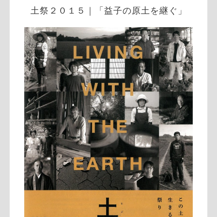
土祭２０１５｜「益子の原土を継ぐ」