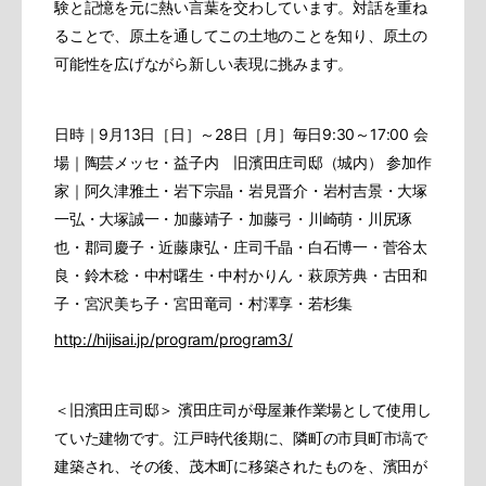
験と記憶を元に熱い言葉を交わしています。対話を重ね
ることで、原土を通してこの土地のことを知り、原土の
可能性を広げながら新しい表現に挑みます。
日時｜9月13日［日］～28日［月］毎日9:30～17:00 会
場｜陶芸メッセ・益子内　旧濱田庄司邸（城内） 参加作
家｜阿久津雅土・岩下宗晶・岩見晋介・岩村吉景・大塚
一弘・大塚誠一・加藤靖子・加藤弓・川崎萌・川尻琢
也・郡司慶子・近藤康弘・庄司千晶・白石博一・菅谷太
良・鈴木稔・中村曙生・中村かりん・萩原芳典・古田和
子・宮沢美ち子・宮田竜司・村澤享・若杉集 
http://hijisai.jp/program/program3/
＜旧濱田庄司邸＞ 濱田庄司が母屋兼作業場として使用し
ていた建物です。江戸時代後期に、隣町の市貝町市塙で
建築され、その後、茂木町に移築されたものを、濱田が