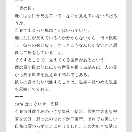
ーー
「鹿の目」
鹿にはなにが見えていて、なにが見えていないのだろ
うか。
石巻で出会った猟師さんはいっていた。
鹿になにが見えているのか分からないから、日々観察
し、彼らの身となり、きっとこうなんじゃないかと想
像して猟をしている、と。
そうすることで、見えてくる世界があるという。
鹿の目で目の前に広がる世界を捉える試みは、人の目
から見る世界を捉え直す試みでもある。
彼らの身となり想像することは、世界を見つめる視座
を示唆してくれる。
ーー
cafe はまぐり堂・高見
石巻市牡鹿半島の小さな集落 蛤浜。震災で大きな被
害を受け、残ったのはわずか二世帯。それでも美しい
自然は変わらずそこにありました。この大好きな浜に