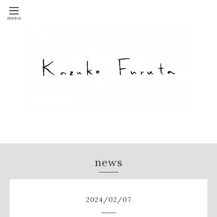
news
2024
/
02
/
07